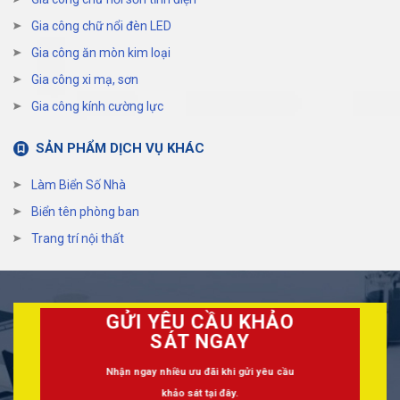
Gia công chữ nổi đèn LED
Gia công ăn mòn kim loại
Gia công xi mạ, sơn
Gia công kính cường lực
SẢN PHẨM DỊCH VỤ KHÁC
Làm Biển Số Nhà
Biển tên phòng ban
Trang trí nội thất
GỬI YÊU CẦU KHẢO
SÁT NGAY
Nhận ngay nhiều ưu đãi khi gửi yêu cầu
khảo sát tại đây.