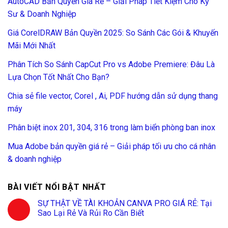
AutoCAD Bản Quyền Giá Rẻ – Giải Pháp Tiết Kiệm Cho Kỹ
Sư & Doanh Nghiệp
Giá CorelDRAW Bản Quyền 2025: So Sánh Các Gói & Khuyến
Mãi Mới Nhất
Phân Tích So Sánh CapCut Pro vs Adobe Premiere: Đâu Là
Lựa Chọn Tốt Nhất Cho Bạn?
Chia sẻ file vector, Corel , Ai, PDF hướng dẫn sử dụng thang
máy
Phân biệt inox 201, 304, 316 trong làm biển phòng ban inox
Mua Adobe bản quyền giá rẻ – Giải pháp tối ưu cho cá nhân
& doanh nghiệp
BÀI VIẾT NỔI BẬT NHẤT
SỰ THẬT VỀ TÀI KHOẢN CANVA PRO GIÁ RẺ: Tại
Sao Lại Rẻ Và Rủi Ro Cần Biết