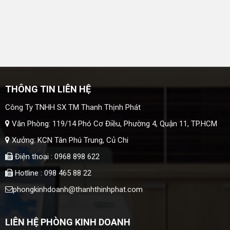
THÔNG TIN LIÊN HỆ
Công Ty TNHH SX TM Thanh Thịnh Phát
Văn Phòng: 119/14 Phó Cơ Điều, Phường 4, Quận 11, TP.HCM
Xưởng: KCN Tân Phú Trung, Củ Chi
Điện thoại : 0968 898 622
Hotline : 098 465 88 22
phongkinhdoanh@thanhthinhphat.com
LIÊN HỆ PHÒNG KINH DOANH