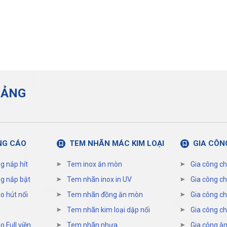
UẢNG
NG CÁO
TEM NHÃN MÁC KIM LOẠI
GIA CÔN
g nắp hít
Tem inox ăn mòn
Gia công ch
g nắp bật
Tem nhãn inox in UV
Gia công ch
o hút nổi
Tem nhãn đồng ăn mòn
Gia công ch
Tem nhãn kim loại dập nổi
Gia công ch
 Full viền
Tem nhãn nhựa
Gia công ăn