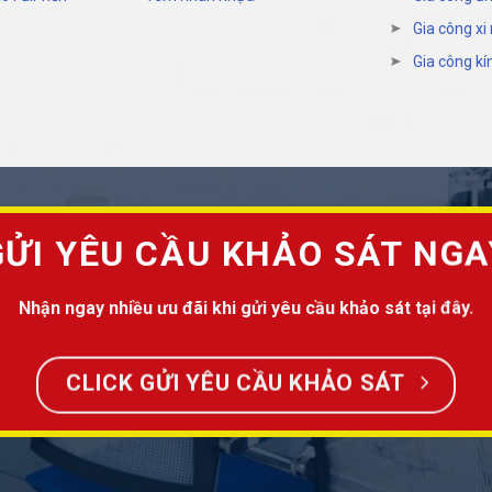
Gia công xi
Gia công kí
GỬI YÊU CẦU KHẢO SÁT NGA
Nhận ngay nhiều ưu đãi khi gửi yêu cầu khảo sát tại đây.
CLICK GỬI YÊU CẦU KHẢO SÁT