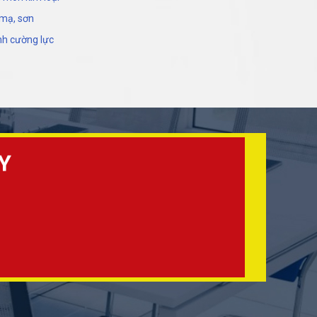
 mạ, sơn
nh cường lực
Y