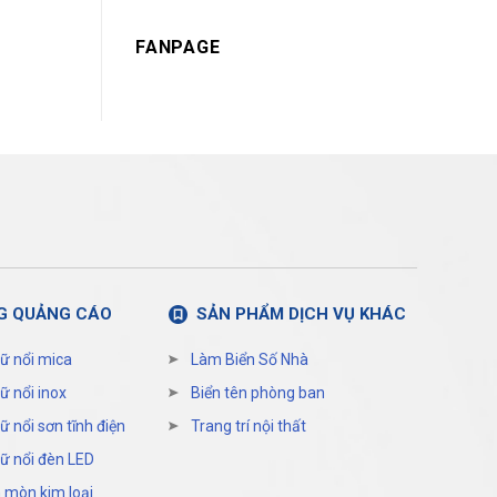
FANPAGE
G QUẢNG CÁO
SẢN PHẨM DỊCH VỤ KHÁC
ữ nổi mica
Làm Biển Số Nhà
ữ nổi inox
Biển tên phòng ban
ữ nổi sơn tĩnh điện
Trang trí nội thất
ữ nổi đèn LED
 mòn kim loại