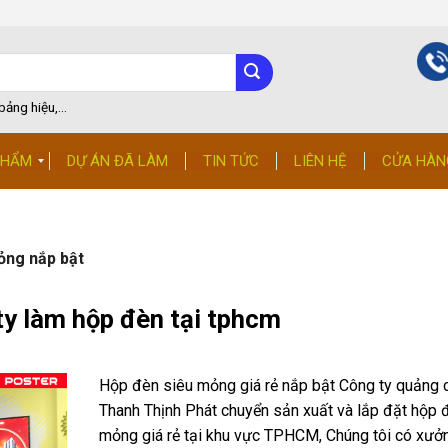
ảng hiệu,...
PHẨM
DỰ ÁN ĐÃ LÀM
TIN TỨC
LIÊN HỆ
CỬA HÀN
ỏng nắp bật
ty làm hộp đèn tại tphcm
Hộp đèn siêu mỏng giá rẻ nắp bật Công ty quảng 
Thanh Thịnh Phát chuyển sản xuất và lắp đặt hộp 
mỏng giá rẻ tại khu vực TPHCM, Chúng tôi có xưở