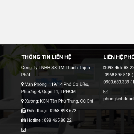
THÔNG TIN LIÊN HỆ
LIÊN HỆ PH
Công Ty TNHH SX TM Thanh Thịnh
098.465. 88 22
Phát
0968.895.818 (
0903.683.339 ( 
Văn Phòng: 119/14 Phó Cơ Điều,
Phường 4, Quận 11, TP.HCM
phongkinhdoan
Xưởng: KCN Tân Phú Trung, Củ Chi
Điện thoại : 0968 898 622
Hotline : 098 465 88 22