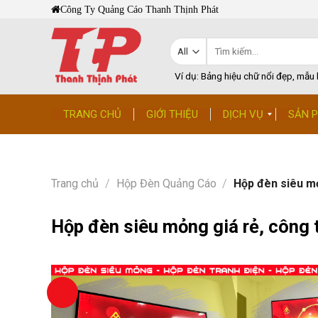
Skip
Công Ty Quảng Cáo Thanh Thịnh Phát
to
content
Tìm
kiếm:
Ví dụ: Bảng hiệu chữ nổi đẹp, mẫu b
TRANG CHỦ
GIỚI THIỆU
DỊCH VỤ
SẢN 
Trang chủ
/
Hộp Đèn Quảng Cáo
/
Hộp đèn siêu m
Hộp đèn siêu mỏng giá rẻ, công 