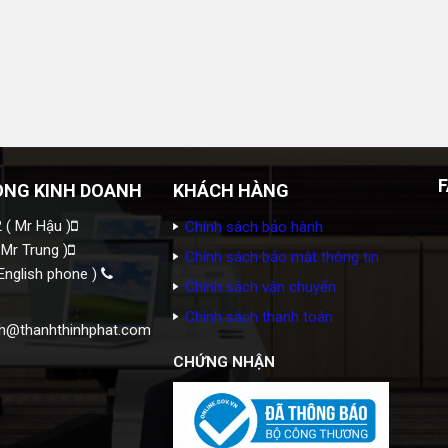
ÒNG KINH DOANH
KHÁCH HÀNG
 ( Mr Hậu )
Chính sách bảo hành
 Mr Trung )
Chính sách bảo mật thông tin
English phone )
Chính sách vận chuyển
Chính sách thanh toán
h@thanhthinhphat.com
CHỨNG NHẬN