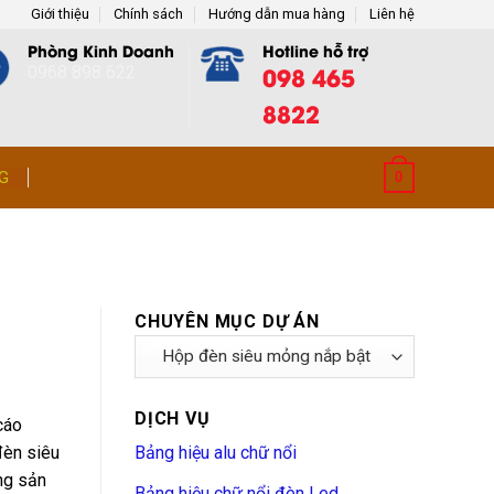
Giới thiệu
Chính sách
Hướng dẫn mua hàng
Liên hệ
Phòng Kinh Doanh
Hotline hỗ trợ
098 465
0968 898 622
8822
G
0
CHUYÊN MỤC DỰ ÁN
Chuyên
Mục
Dự
DỊCH VỤ
Án
cáo
đèn siêu
Bảng hiệu alu chữ nổi
ng sản
Bảng hiệu chữ nổi đèn Led