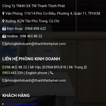
Công Ty TNHH SX TM Thanh Thịnh Phát
Văn Phòng: 119/14 Phó Cơ Điều, Phường 4, Quận 11, TP.HCM
Xưởng: KCN Tân Phú Trung, Củ Chi
Điện thoại : 0968 898 622
Hotline : 098 465 88 22
phongkinhdoanh@thanhthinhphat.com
LIÊN HỆ PHÒNG KINH DOANH
098.465. 88 22 ( Mr Hậu )
0968.895.818 ( Mr Trung )
0903.683.339 ( English phone )
phongkinhdoanh@thanhthinhphat.com
KHÁCH HÀNG
Chính sách bảo hành