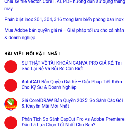
Chia sẻ file vector, Corel , Ai, PDF hướng dẫn sử dụng thang
máy
Phân biệt inox 201, 304, 316 trong làm biển phòng ban inox
Mua Adobe bản quyền giá rẻ – Giải pháp tối ưu cho cá nhân
& doanh nghiệp
BÀI VIẾT NỔI BẬT NHẤT
SỰ THẬT VỀ TÀI KHOẢN CANVA PRO GIÁ RẺ: Tại
Sao Lại Rẻ Và Rủi Ro Cần Biết
AutoCAD Bản Quyền Giá Rẻ – Giải Pháp Tiết Kiệm
Cho Kỹ Sư & Doanh Nghiệp
Giá CorelDRAW Bản Quyền 2025: So Sánh Các Gói
& Khuyến Mãi Mới Nhất
Phân Tích So Sánh CapCut Pro vs Adobe Premiere:
Đâu Là Lựa Chọn Tốt Nhất Cho Bạn?