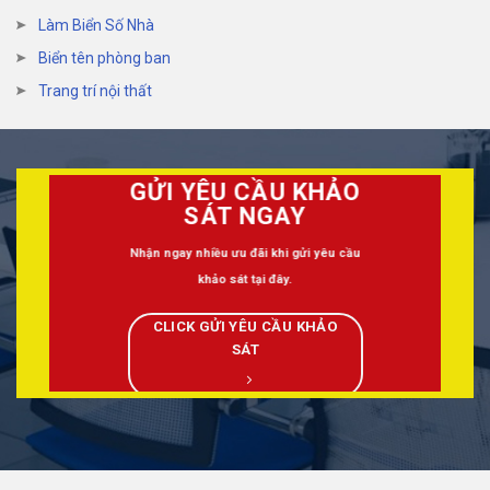
Làm Biển Số Nhà
Biển tên phòng ban
Trang trí nội thất
GỬI YÊU CẦU KHẢO
SÁT NGAY
Nhận ngay nhiều ưu đãi khi gửi yêu cầu
khảo sát tại đây.
CLICK GỬI YÊU CẦU KHẢO
SÁT