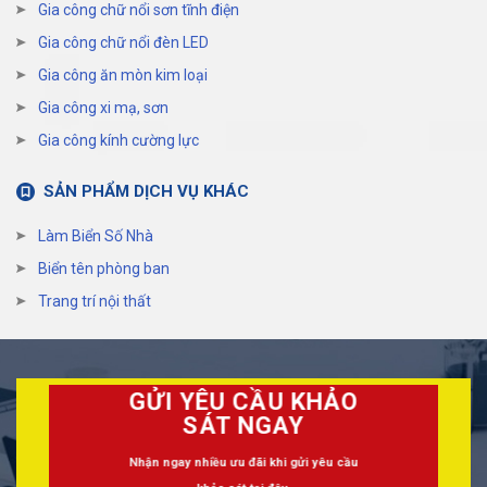
Gia công chữ nổi sơn tĩnh điện
Gia công chữ nổi đèn LED
Gia công ăn mòn kim loại
Gia công xi mạ, sơn
Gia công kính cường lực
SẢN PHẨM DỊCH VỤ KHÁC
Làm Biển Số Nhà
Biển tên phòng ban
Trang trí nội thất
GỬI YÊU CẦU KHẢO
SÁT NGAY
Nhận ngay nhiều ưu đãi khi gửi yêu cầu