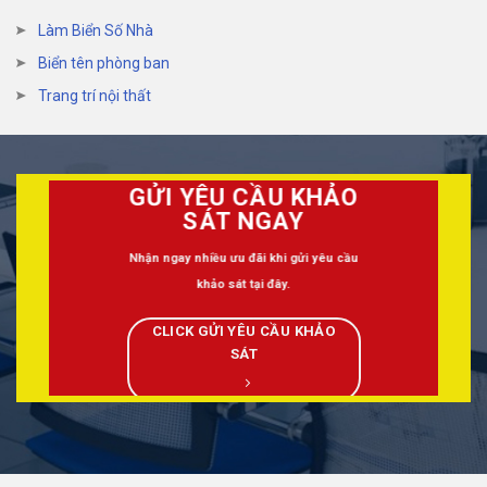
Làm Biển Số Nhà
Biển tên phòng ban
Trang trí nội thất
GỬI YÊU CẦU KHẢO
SÁT NGAY
Nhận ngay nhiều ưu đãi khi gửi yêu cầu
khảo sát tại đây.
CLICK GỬI YÊU CẦU KHẢO
SÁT