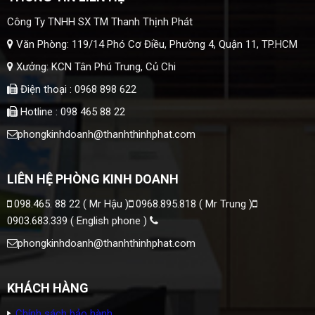
Công Ty TNHH SX TM Thanh Thịnh Phát
Văn Phòng: 119/14 Phó Cơ Điều, Phường 4, Quận 11, TP.HCM
Xưởng: KCN Tân Phú Trung, Củ Chi
Điện thoại : 0968 898 622
Hotline : 098 465 88 22
phongkinhdoanh@thanhthinhphat.com
LIÊN HỆ PHÒNG KINH DOANH
098.465. 88 22 ( Mr Hậu )
0968.895.818 ( Mr Trung )
0903.683.339 ( English phone )
phongkinhdoanh@thanhthinhphat.com
KHÁCH HÀNG
Chính sách bảo hành