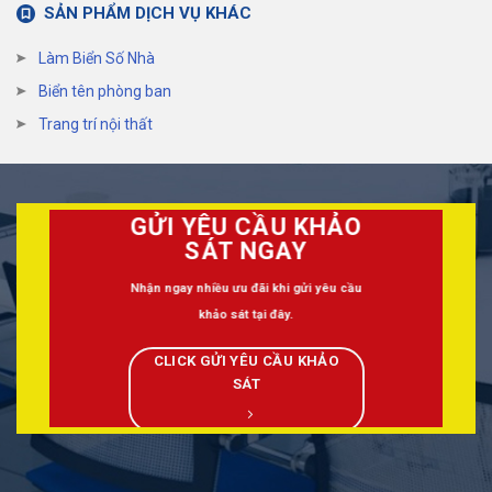
SẢN PHẨM DỊCH VỤ KHÁC
Làm Biển Số Nhà
Biển tên phòng ban
Trang trí nội thất
GỬI YÊU CẦU KHẢO
SÁT NGAY
Nhận ngay nhiều ưu đãi khi gửi yêu cầu
khảo sát tại đây.
CLICK GỬI YÊU CẦU KHẢO
SÁT