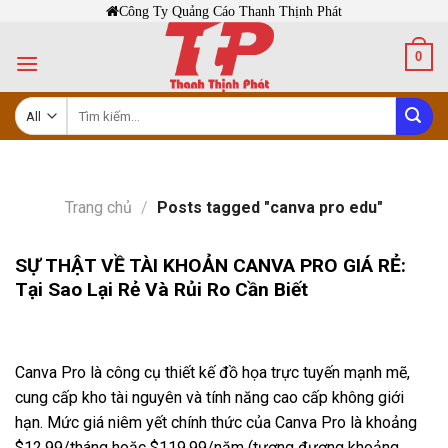
Skip
Công Ty Quảng Cáo Thanh Thịnh Phát
to
0
content
Tìm
kiếm:
Trang chủ
/
Posts tagged "canva pro edu"
SỰ THẬT VỀ TÀI KHOẢN CANVA PRO GIÁ RẺ:
Tại Sao Lại Rẻ Và Rủi Ro Cần Biết
Canva Pro là công cụ thiết kế đồ họa trực tuyến mạnh mẽ,
cung cấp kho tài nguyên và tính năng cao cấp không giới
hạn. Mức giá niêm yết chính thức của Canva Pro là khoảng
$12.99/tháng hoặc $119.99/năm (tương đương khoảng