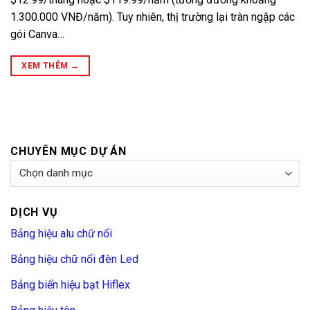
1.300.000 VNĐ/năm). Tuy nhiên, thị trường lại tràn ngập các
gói Canva…
XEM THÊM
→
CHUYÊN MỤC DỰ ÁN
Chuyên
Mục
Dự
DỊCH VỤ
Án
Bảng hiệu alu chữ nổi
Bảng hiệu chữ nổi đèn Led
Bảng biển hiệu bạt Hiflex