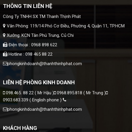
THÔNG TIN LIÊN HỆ
Công Ty TNHH SX TM Thanh Thịnh Phát
Văn Phòng: 119/14 Phó Cơ Điều, Phường 4, Quận 11, TP.HCM
Xưởng: KCN Tân Phú Trung, Củ Chi
Điện thoại : 0968 898 622
Hotline : 098 465 88 22
phongkinhdoanh@thanhthinhphat.com
LIÊN HỆ PHÒNG KINH DOANH
098.465. 88 22 ( Mr Hậu )
0968.895.818 ( Mr Trung )
0903.683.339 ( English phone )
phongkinhdoanh@thanhthinhphat.com
KHÁCH HÀNG