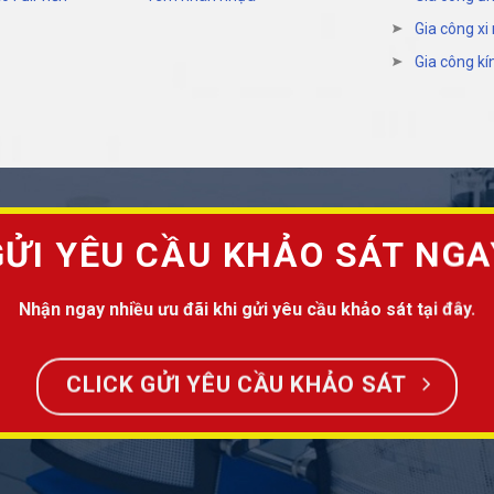
Gia công xi
Gia công kí
GỬI YÊU CẦU KHẢO SÁT NGA
Nhận ngay nhiều ưu đãi khi gửi yêu cầu khảo sát tại đây.
CLICK GỬI YÊU CẦU KHẢO SÁT