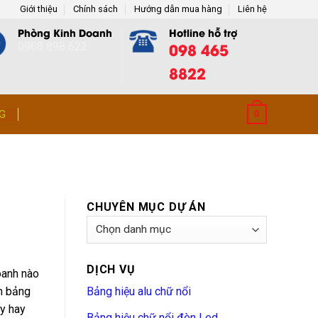
Giới thiệu
Chính sách
Hướng dẫn mua hàng
Liên hệ
Phòng Kinh Doanh
Hotline hỗ trợ
098 465
0968 898 622
8822
G
0
CHUYÊN MỤC DỰ ÁN
Chuyên
Mục
Dự
DỊCH VỤ
Án
doanh nào
m bảng
Bảng hiệu alu chữ nổi
ấy hay
Bảng hiệu chữ nổi đèn Led