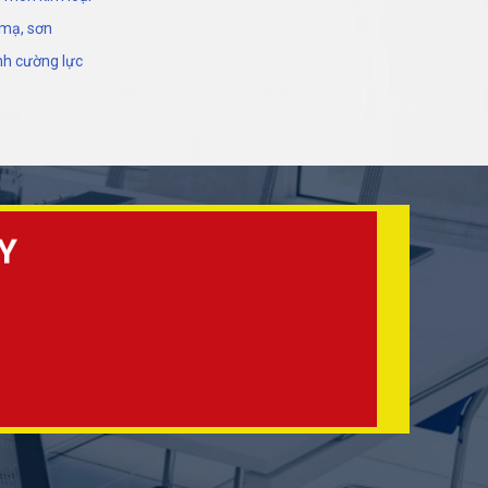
 mạ, sơn
nh cường lực
Y