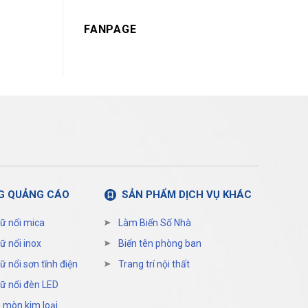
FANPAGE
G QUẢNG CÁO
SẢN PHẨM DỊCH VỤ KHÁC
ữ nổi mica
Làm Biển Số Nhà
ữ nổi inox
Biển tên phòng ban
ữ nổi sơn tĩnh điện
Trang trí nội thất
ữ nổi đèn LED
 mòn kim loại