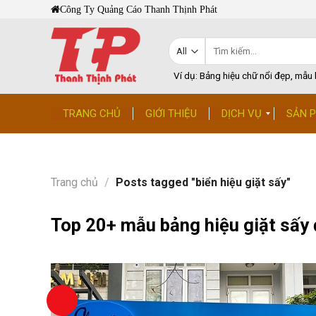
Skip
Công Ty Quảng Cáo Thanh Thịnh Phát
to
content
Tìm
kiếm:
Ví dụ: Bảng hiệu chữ nổi đẹp, mẫu b
TRANG CHỦ
GIỚI THIỆU
DỊCH VỤ
SẢN 
Trang chủ
/
Posts tagged "biển hiệu giặt sấy"
Top 20+ mẫu bảng hiệu giặt sấy