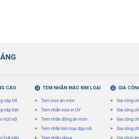
UẢNG
NG CÁO
TEM NHÃN MÁC KIM LOẠI
GIA CÔN
g nắp hít
Tem inox ăn mòn
Gia công ch
g nắp bật
Tem nhãn inox in UV
Gia công ch
o hút nổi
Tem nhãn đồng ăn mòn
Gia công ch
Tem nhãn kim loại dập nổi
Gia công ch
 Full viền
Tem nhãn nhựa
Gia công ăn