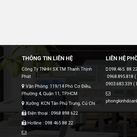
THÔNG TIN LIÊN HỆ
LIÊN HỆ PH
Công Ty TNHH SX TM Thanh Thịnh
098.465. 88 22
Phát
0968.895.818 (
0903.683.339 ( 
Văn Phòng: 119/14 Phó Cơ Điều,
Phường 4, Quận 11, TP.HCM
phongkinhdoan
Xưởng: KCN Tân Phú Trung, Củ Chi
Điện thoại : 0968 898 622
Hotline : 098 465 88 22