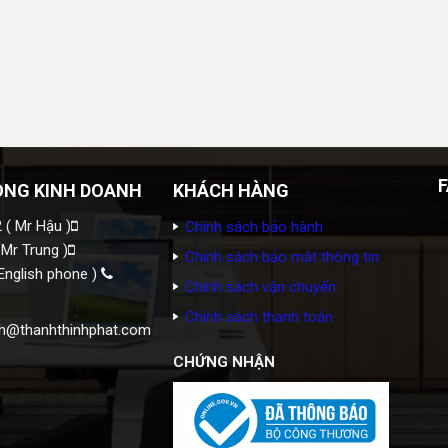
ÒNG KINH DOANH
KHÁCH HÀNG
 ( Mr Hậu )
Chính sách bảo hành
 Mr Trung )
Chính sách bảo mật thông tin
English phone )
Chính sách vận chuyển
Chính sách thanh toán
h@thanhthinhphat.com
CHỨNG NHẬN