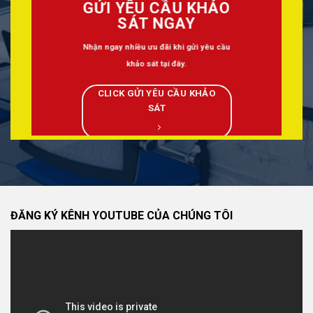
GỬI YÊU CẦU KHẢO
SÁT NGAY
Nhận ngay nhiều ưu đãi khi gửi yêu cầu
khảo sát tại đây.
CLICK GỬI YÊU CẦU KHẢO
SÁT
ĐĂNG KÝ KÊNH YOUTUBE CỦA CHÚNG TÔI