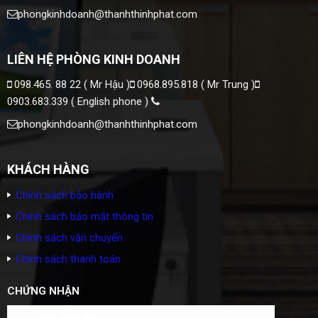
phongkinhdoanh@thanhthinhphat.com
LIÊN HỆ PHÒNG KINH DOANH
098.465. 88 22 ( Mr Hậu )
0968.895.818 ( Mr Trung )
0903.683.339 ( English phone )
phongkinhdoanh@thanhthinhphat.com
KHÁCH HÀNG
Chính sách bảo hành
Chính sách bảo mật thông tin
Chính sách vận chuyển
Chính sách thanh toán
CHỨNG NHẬN