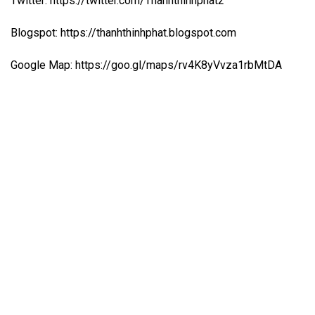
Twitter: https://twitter.com/Thanhthinhphat2
Blogspot: https://thanhthinhphat.blogspot.com
Google Map: https://goo.gl/maps/rv4K8yVvza1rbMtDA