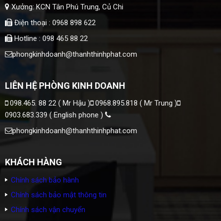
Xưởng: KCN Tân Phú Trung, Củ Chi
Điện thoại : 0968 898 622
Hotline : 098 465 88 22
phongkinhdoanh@thanhthinhphat.com
LIÊN HỆ PHÒNG KINH DOANH
098.465. 88 22 ( Mr Hậu )
0968.895.818 ( Mr Trung )
0903.683.339 ( English phone )
phongkinhdoanh@thanhthinhphat.com
KHÁCH HÀNG
Chính sách bảo hành
Chính sách bảo mật thông tin
Chính sách vận chuyển