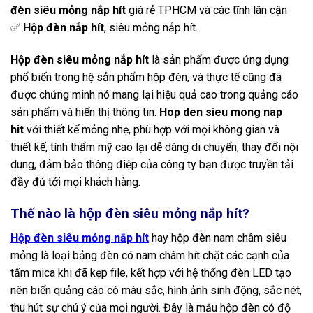
đèn siêu mỏng nắp hít
giá rẻ TPHCM và các tĩnh lân cận
✅
Hộp đèn nắp hít
, siêu mỏng nắp hít.
Hộp đèn siêu mỏng nắp hít
là sản phẩm được ứng dụng
phổ biến trong hệ sản phẩm hộp đèn, và thực tế cũng đã
được chứng minh nó mang lại hiệu quả cao trong quảng cáo
sản phẩm và hiển thị thông tin.
Hop den sieu mong nap
hit
với thiết kế mỏng nhẹ, phù hợp với mọi không gian và
thiết kế, tính thẩm mỹ cao lại dễ dàng di chuyển, thay đổi nội
dung, đảm bảo thông điệp của công ty bạn được truyền tải
đầy đủ tới mọi khách hàng.
Thế nào là hộp đèn siêu mỏng nắp hít?
Hộp đèn siêu mỏng nắp hít
hay hộp đèn nam châm siêu
mỏng là loại bảng đèn có nam châm hít chặt các cạnh của
tấm mica khi đã kẹp file, kết hợp với hệ thống đèn LED tạo
nên biển quảng cáo có màu sắc, hình ảnh sinh động, sắc nét,
thu hút sự chú ý của mọi người. Đây là mẫu hộp đèn có độ