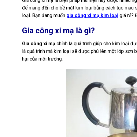
Gia công xi mạ là biện pháp mà hiện nay được nhiều ng
để mang đến cho bề mặt kim loại bằng cách tạo màu s
loại. Bạn đang muốn
gia công xi mạ kim loại
giá rẻ? 
Gia công xi mạ là gì?
Gia công xi mạ
chính là quá trình giúp cho kim loại đ
là quá trình mà kim loại sẽ được phủ lên một lớp sơn 
hại của môi trường.