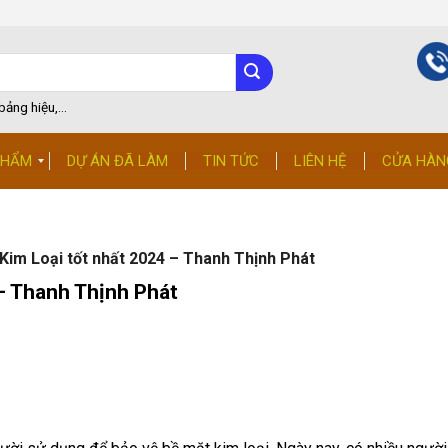
ảng hiệu,...
PHẨM
DỰ ÁN ĐÃ LÀM
TIN TỨC
LIÊN HỆ
CỬA HÀN
im Loại tốt nhất 2024 – Thanh Thịnh Phát
 Thanh Thịnh Phát