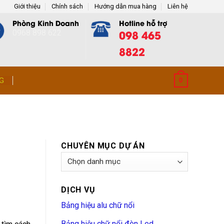
Giới thiệu
Chính sách
Hướng dẫn mua hàng
Liên hệ
Phòng Kinh Doanh
Hotline hỗ trợ
098 465
0968 898 622
8822
G
0
CHUYÊN MỤC DỰ ÁN
Chuyên
Mục
Dự
DỊCH VỤ
Án
Bảng hiệu alu chữ nổi
Bảng hiệu chữ nổi đèn Led