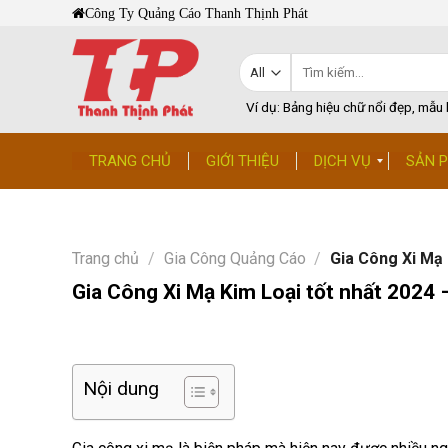
Skip
Công Ty Quảng Cáo Thanh Thịnh Phát
to
content
Tìm
kiếm:
Ví dụ: Bảng hiệu chữ nổi đẹp, mẫu b
TRANG CHỦ
GIỚI THIỆU
DỊCH VỤ
SẢN 
Trang chủ
/
Gia Công Quảng Cáo
/
Gia Công Xi Mạ K
Gia Công Xi Mạ Kim Loại tốt nhất 2024 –
Nội dung