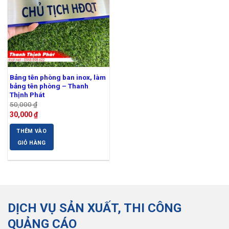
Bảng tên phòng ban inox, làm
bảng tên phòng – Thanh
Thịnh Phát
50,000
₫
Giá
Giá
30,000
₫
gốc
hiện
là:
tại
THÊM VÀO
50,000 ₫.
là:
30,000 ₫.
GIỎ HÀNG
DỊCH VỤ SẢN XUẤT, THI CÔNG
QUẢNG CÁO