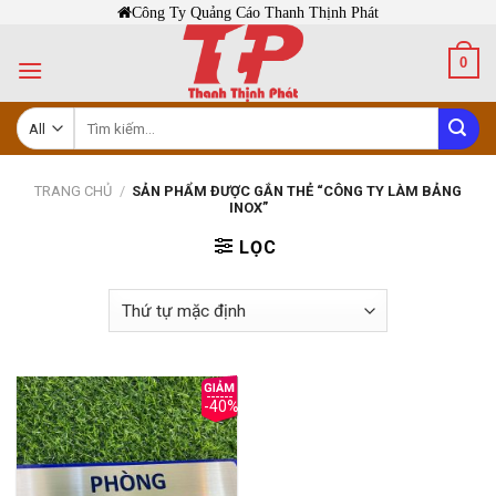
Skip
Công Ty Quảng Cáo Thanh Thịnh Phát
to
0
content
Tìm
kiếm:
TRANG CHỦ
/
SẢN PHẨM ĐƯỢC GẮN THẺ “CÔNG TY LÀM BẢNG
INOX”
LỌC
-40%