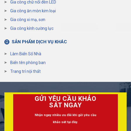
Gia công chữ nổi đèn LED
Gia công ăn mòn kim loại
Gia công xi mạ, sơn
Gia công kính cường lực
SẢN PHẨM DỊCH VỤ KHÁC
Làm Biển Số Nhà
Biển tên phòng ban
Trang trí nội thất
GỬI YÊU CẦU KHẢO
SÁT NGAY
Nhận ngay nhiều ưu đãi khi gửi yêu cầu
khảo sát tại đây.