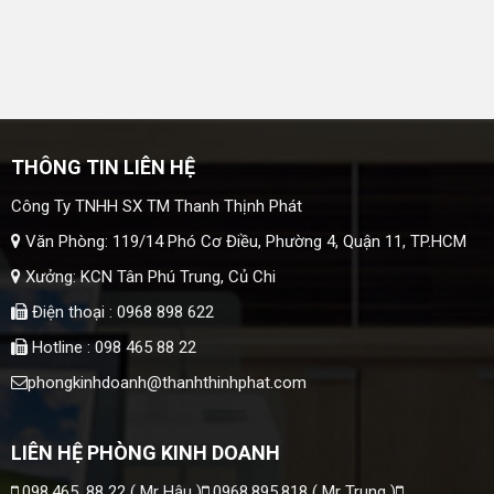
THÔNG TIN LIÊN HỆ
Công Ty TNHH SX TM Thanh Thịnh Phát
Văn Phòng: 119/14 Phó Cơ Điều, Phường 4, Quận 11, TP.HCM
Xưởng: KCN Tân Phú Trung, Củ Chi
Điện thoại : 0968 898 622
Hotline : 098 465 88 22
phongkinhdoanh@thanhthinhphat.com
LIÊN HỆ PHÒNG KINH DOANH
098.465. 88 22 ( Mr Hậu )
0968.895.818 ( Mr Trung )