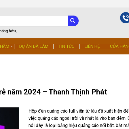
ảng hiệu,...
PHẨM
DỰ ÁN ĐÃ LÀM
TIN TỨC
LIÊN HỆ
CỬA HÀN
 rẻ năm 2024 – Thanh Thịnh Phát
Hộp đèn quảng cáo full viền từ lâu đã xuất hiện đ
việc quảng cáo ngoài trời và nhất là vào ban đêm. 
nói đây là loại bảng hiệu quảng cáo nổi bật, bắt mắ