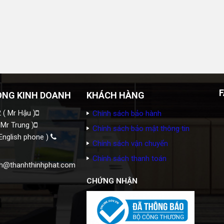
ÒNG KINH DOANH
KHÁCH HÀNG
 ( Mr Hậu )
Chính sách bảo hành
 Mr Trung )
Chính sách bảo mật thông tin
English phone )
Chính sách vận chuyển
Chính sách thanh toán
h@thanhthinhphat.com
CHỨNG NHẬN