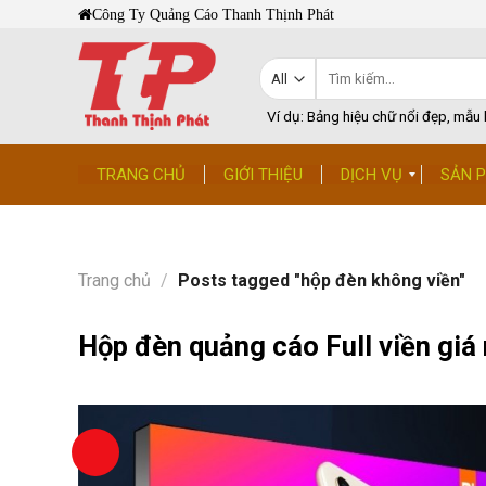
Skip
Công Ty Quảng Cáo Thanh Thịnh Phát
to
content
Tìm
kiếm:
Ví dụ: Bảng hiệu chữ nổi đẹp, mẫu b
TRANG CHỦ
GIỚI THIỆU
DỊCH VỤ
SẢN 
Trang chủ
/
Posts tagged "hộp đèn không viền"
Hộp đèn quảng cáo Full viền giá