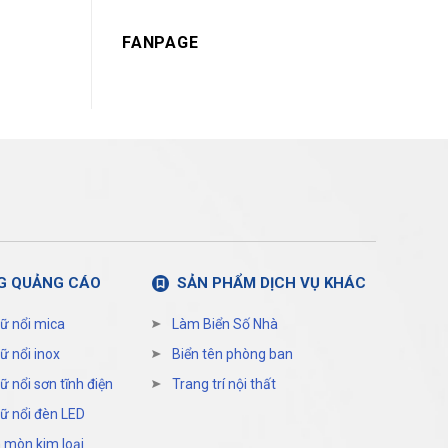
FANPAGE
G QUẢNG CÁO
SẢN PHẨM DỊCH VỤ KHÁC
ữ nổi mica
Làm Biển Số Nhà
ữ nổi inox
Biển tên phòng ban
ữ nổi sơn tĩnh điện
Trang trí nội thất
ữ nổi đèn LED
 mòn kim loại