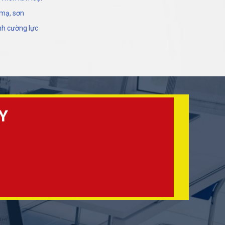
 mạ, sơn
nh cường lực
Y