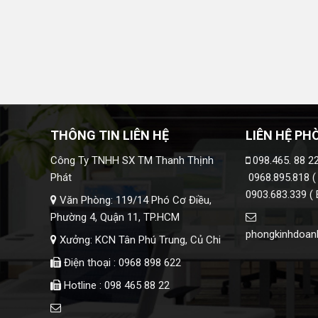
THÔNG TIN LIÊN HỆ
LIÊN HỆ PH
Công Ty TNHH SX TM Thanh Thịnh
098.465. 88 22
Phát
0968.895.818 (
0903.683.339 ( 
Văn Phòng: 119/14 Phó Cơ Điều,
Phường 4, Quận 11, TP.HCM
phongkinhdoan
Xưởng: KCN Tân Phú Trung, Củ Chi
Điện thoại : 0968 898 622
Hotline : 098 465 88 22