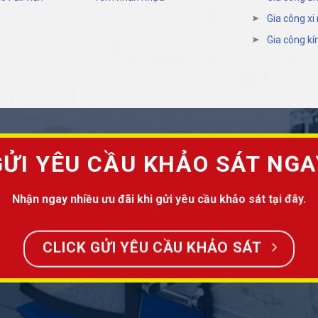
Gia công xi
Gia công kí
GỬI YÊU CẦU KHẢO SÁT NGA
Nhận ngay nhiều ưu đãi khi gửi yêu cầu khảo sát tại đây.
CLICK GỬI YÊU CẦU KHẢO SÁT