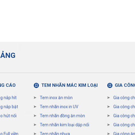
UẢNG
NG CÁO
TEM NHÃN MÁC KIM LOẠI
GIA CÔN
g nắp hít
Tem inox ăn mòn
Gia công ch
g nắp bật
Tem nhãn inox in UV
Gia công ch
o hút nổi
Tem nhãn đồng ăn mòn
Gia công ch
Tem nhãn kim loại dập nổi
Gia công ch
 Full viền
Tem nhãn nhựa
Gia công ăn