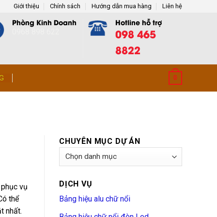
Giới thiệu
Chính sách
Hướng dẫn mua hàng
Liên hệ
Phòng Kinh Doanh
Hotline hỗ trợ
098 465
0968 898 622
8822
G
0
CHUYÊN MỤC DỰ ÁN
Chuyên
Mục
Dự
DỊCH VỤ
Án
ể phục vụ
Có thể
Bảng hiệu alu chữ nổi
t nhất.
Bảng hiệu chữ nổi đèn Led