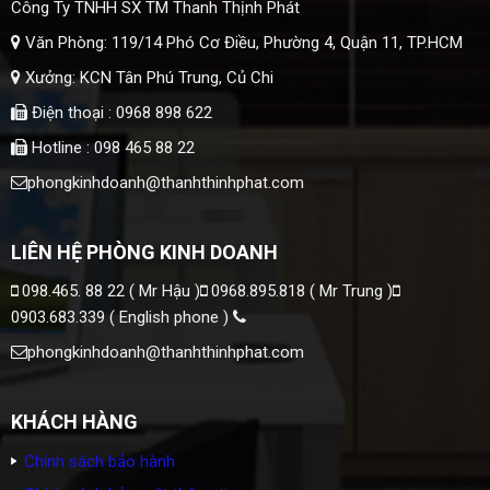
Công Ty TNHH SX TM Thanh Thịnh Phát
Văn Phòng: 119/14 Phó Cơ Điều, Phường 4, Quận 11, TP.HCM
Xưởng: KCN Tân Phú Trung, Củ Chi
Điện thoại : 0968 898 622
Hotline : 098 465 88 22
phongkinhdoanh@thanhthinhphat.com
LIÊN HỆ PHÒNG KINH DOANH
098.465. 88 22 ( Mr Hậu )
0968.895.818 ( Mr Trung )
0903.683.339 ( English phone )
phongkinhdoanh@thanhthinhphat.com
KHÁCH HÀNG
Chính sách bảo hành