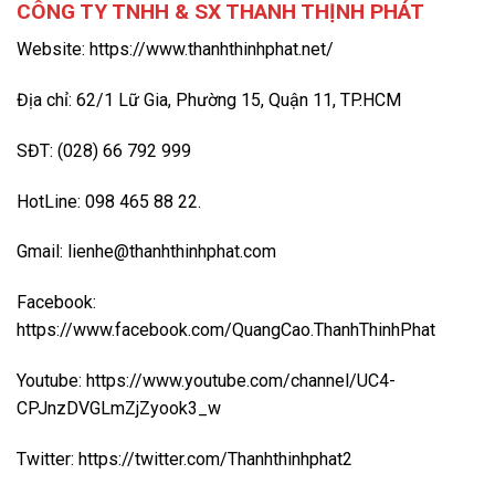
CÔNG TY TNHH & SX THANH THỊNH PHÁT
Website: https://www.thanhthinhphat.net/
Địa chỉ: 62/1 Lữ Gia, Phường 15, Quận 11, TP.HCM
SĐT: (028) 66 792 999
HotLine: 098 465 88 22.
Gmail: lienhe@thanhthinhphat.com
Facebook:
https://www.facebook.com/QuangCao.ThanhThinhPhat
Youtube: https://www.youtube.com/channel/UC4-
CPJnzDVGLmZjZyook3_w
Twitter: https://twitter.com/Thanhthinhphat2