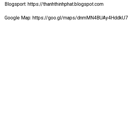
Blogsport: https://thanhthinhphat.blogspot.com
Google Map: https://goo.gl/maps/dnmMN4BUAy4HddkU7