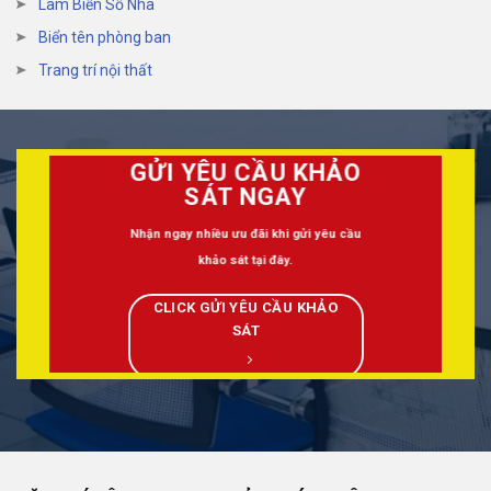
Làm Biển Số Nhà
Biển tên phòng ban
Trang trí nội thất
GỬI YÊU CẦU KHẢO
SÁT NGAY
Nhận ngay nhiều ưu đãi khi gửi yêu cầu
khảo sát tại đây.
CLICK GỬI YÊU CẦU KHẢO
SÁT